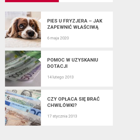
PIES U FRYZJERA – JAK
ZAPEWNIĆ WŁAŚCIWĄ
PIELĘGNACJĘ SIERŚCI
6 maja 2020
CZWORONOGÓW?
POMOC W UZYSKANIU
DOTACJI
14 lutego 2013
CZY OPŁACA SIĘ BRAĆ
CHWILÓWKI?
17 stycznia 2013