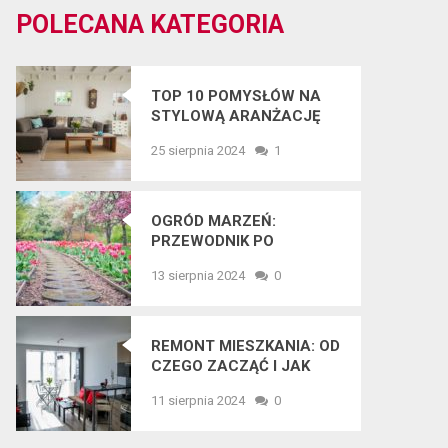
POLECANA KATEGORIA
TOP 10 POMYSŁÓW NA
STYLOWĄ ARANŻACJĘ
WNĘTRZ W 2025 ROKU
25 sierpnia 2024
1
OGRÓD MARZEŃ:
PRZEWODNIK PO
NAJNOWSZYCH
13 sierpnia 2024
0
TRENDACH
OGRODNICZYCH
REMONT MIESZKANIA: OD
CZEGO ZACZĄĆ I JAK
UNIKNĄĆ BŁĘDÓW?
11 sierpnia 2024
0