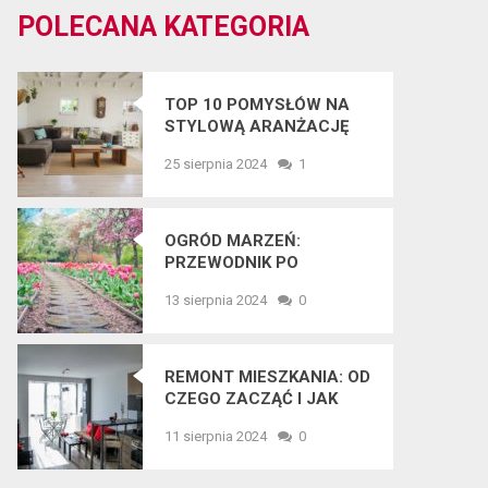
POLECANA KATEGORIA
TOP 10 POMYSŁÓW NA
STYLOWĄ ARANŻACJĘ
WNĘTRZ W 2025 ROKU
25 sierpnia 2024
1
OGRÓD MARZEŃ:
PRZEWODNIK PO
NAJNOWSZYCH
13 sierpnia 2024
0
TRENDACH
OGRODNICZYCH
REMONT MIESZKANIA: OD
CZEGO ZACZĄĆ I JAK
UNIKNĄĆ BŁĘDÓW?
11 sierpnia 2024
0