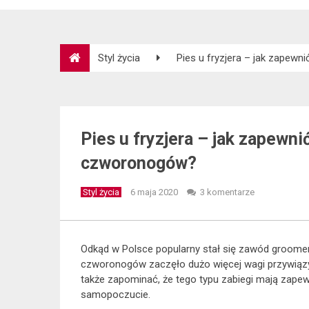
Styl życia
Pies u fryzjera – jak zapewn
Pies u fryzjera – jak zapewni
czworonogów?
Styl życia
6 maja 2020
3 komentarze
Odkąd w Polsce popularny stał się zawód groomera 
czworonogów zaczęło dużo więcej wagi przywiąz
także zapominać, że tego typu zabiegi mają zap
samopoczucie.