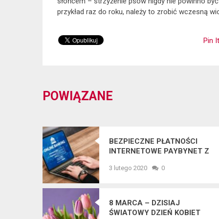
słońcem – strzyżenie psów nigdy nie powinno być 
przykład raz do roku, należy to zrobić wczesną wi
Pin I
POWIĄZANE
BEZPIECZNE PŁATNOŚCI
INTERNETOWE PAYBYNET Z
GWARANCJĄ KIR. PŁAĆ
3 lutego 2020
0
BEZPIECZNIE W SIECI KARTĄ
LUB PRZELEWEM!
8 MARCA – DZISIAJ
ŚWIATOWY DZIEŃ KOBIET