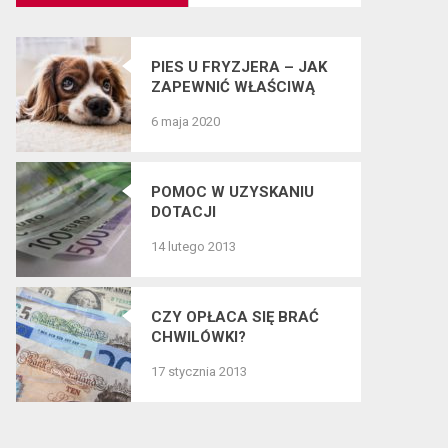
PIES U FRYZJERA – JAK
ZAPEWNIĆ WŁAŚCIWĄ
PIELĘGNACJĘ SIERŚCI
6 maja 2020
CZWORONOGÓW?
POMOC W UZYSKANIU
DOTACJI
14 lutego 2013
CZY OPŁACA SIĘ BRAĆ
CHWILÓWKI?
17 stycznia 2013