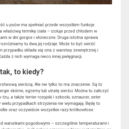
rść u psów ma spełniać przede wszystkim funkcje
ia właściwą termikę ciała – izoluje przed chłodem w
iami w dni gorące i słoneczne. Druga istotna sprawa
 rozróżniamy tu dwa jej rodzaje. Może to być sierść
przypadku składa się ona z warstwy zewnętrznej i
ażda z nich wymaga nieco innej pielęgnacji.
 tak, to kiedy?
rstwową sierścią. Ale nie tylko to ma znaczenie. Są to
ergie skórne, egzemy lub utratę sierści. Można tu zaliczyć
h-tzu, a także terrier rosyjski i szkocki, sznaucer, seter
 wielu przypadkach strzyżenia nie wymagają. Będę to
ollie oraz oczywiście wszystkie razy krótkowłose.
zed warunkami pogodowymi – szczególnie temperaturami i