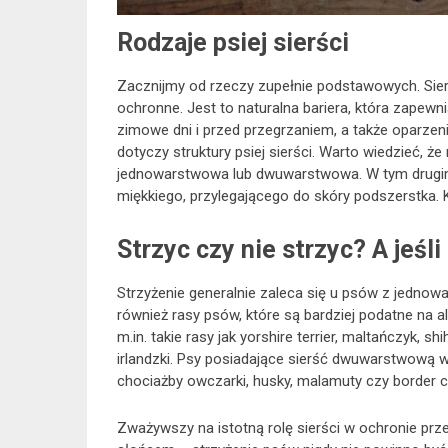
Rodzaje psiej sierści
Zacznijmy od rzeczy zupełnie podstawowych. Sie
ochronne. Jest to naturalna bariera, która zapewn
zimowe dni i przed przegrzaniem, a także oparzen
dotyczy struktury psiej sierści. Warto wiedzieć, że
jednowarstwowa lub dwuwarstwowa. W tym drugim 
miękkiego, przylegającego do skóry podszerstka. K
Strzyc czy nie strzyc? A jeśli
Strzyżenie generalnie zaleca się u psów z jednowa
również rasy psów, które są bardziej podatne na al
m.in. takie rasy jak yorshire terrier, maltańczyk, shi
irlandzki. Psy posiadające sierść dwuwarstwową w
chociażby owczarki, husky, malamuty czy border c
Zważywszy na istotną rolę sierści w ochronie pr