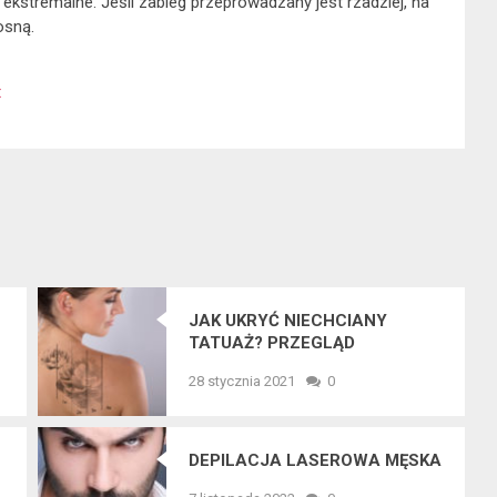
ekstremalne. Jeśli zabieg przeprowadzany jest rzadziej, na
osną.
t
JAK UKRYĆ NIECHCIANY
TATUAŻ? PRZEGLĄD
DOSTĘPNYCH METOD
28 stycznia 2021
0
DEPILACJA LASEROWA MĘSKA