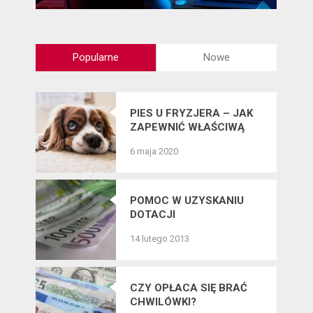
Popularne
Nowe
PIES U FRYZJERA – JAK
ZAPEWNIĆ WŁAŚCIWĄ
PIELĘGNACJĘ SIERŚCI
6 maja 2020
CZWORONOGÓW?
POMOC W UZYSKANIU
DOTACJI
14 lutego 2013
CZY OPŁACA SIĘ BRAĆ
CHWILÓWKI?