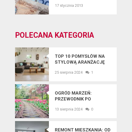
17 stycznia 2013
POLECANA KATEGORIA
TOP 10 POMYSŁÓW NA
STYLOWĄ ARANŻACJĘ
WNĘTRZ W 2025 ROKU
25 sierpnia 2024
1
OGRÓD MARZEŃ:
PRZEWODNIK PO
NAJNOWSZYCH
13 sierpnia 2024
0
TRENDACH
OGRODNICZYCH
REMONT MIESZKANIA: OD