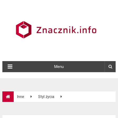
Menu
Inne
Styl życia
Bezpieczne płatności internetowe Paybynet z gwarancją KIR.
Płać bezpiecznie w sieci kartą lub przelewem!