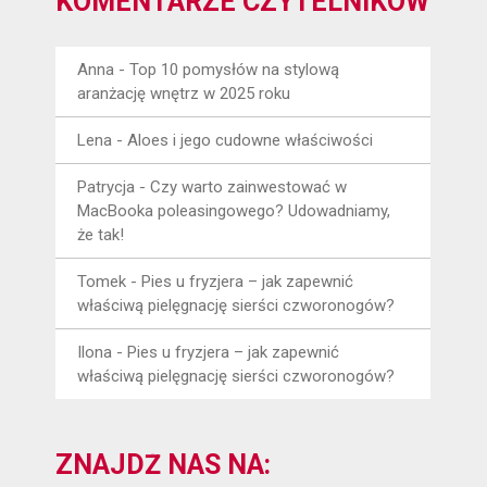
KOMENTARZE CZYTELNIKÓW
Anna
-
Top 10 pomysłów na stylową
aranżację wnętrz w 2025 roku
Lena
-
Aloes i jego cudowne właściwości
Patrycja
-
Czy warto zainwestować w
MacBooka poleasingowego? Udowadniamy,
że tak!
Tomek
-
Pies u fryzjera – jak zapewnić
właściwą pielęgnację sierści czworonogów?
Ilona
-
Pies u fryzjera – jak zapewnić
właściwą pielęgnację sierści czworonogów?
ZNAJDŹ NAS NA: