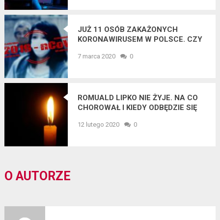
JUŻ 11 OSÓB ZAKAŻONYCH
KORONAWIRUSEM W POLSCE. CZY
GROZI NAM EPIDEMIA?
7 marca 2020
0
ROMUALD LIPKO NIE ŻYJE. NA CO
CHOROWAŁ I KIEDY ODBĘDZIE SIĘ
POGRZEB?
12 lutego 2020
0
O AUTORZE