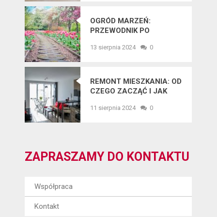
OGRÓD MARZEŃ:
PRZEWODNIK PO
NAJNOWSZYCH
13 sierpnia 2024
0
TRENDACH
OGRODNICZYCH
REMONT MIESZKANIA: OD
CZEGO ZACZĄĆ I JAK
UNIKNĄĆ BŁĘDÓW?
11 sierpnia 2024
0
ZAPRASZAMY DO KONTAKTU
Współpraca
Kontakt