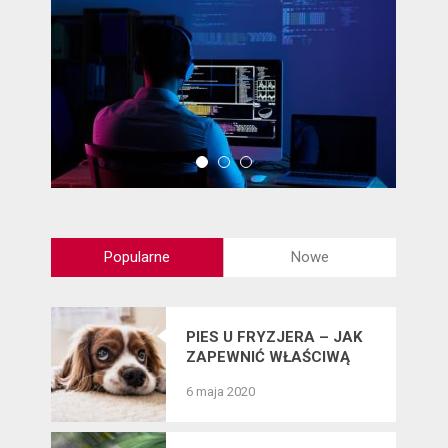
Popularne
Nowe
PIES U FRYZJERA – JAK
ZAPEWNIĆ WŁAŚCIWĄ
PIELĘGNACJĘ SIERŚCI
6 maja 2020
CZWORONOGÓW?