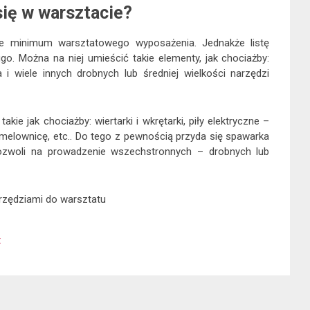
się w warsztacie?
ne minimum warsztatowego wyposażenia. Jednakże listę
o. Można na niej umieścić takie elementy, jak chociażby:
ła i wiele innych drobnych lub średniej wielkości narzędzi
takie jak chociażby: wiertarki i wkrętarki, piły elektryczne –
 lamelownicę, etc.. Do tego z pewnością przyda się spawarka
ozwoli na prowadzenie wszechstronnych – drobnych lub
arzędziami do warsztatu
t