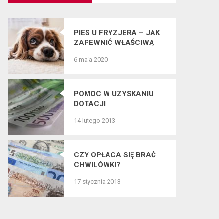
PIES U FRYZJERA – JAK
ZAPEWNIĆ WŁAŚCIWĄ
PIELĘGNACJĘ SIERŚCI
6 maja 2020
CZWORONOGÓW?
POMOC W UZYSKANIU
DOTACJI
14 lutego 2013
CZY OPŁACA SIĘ BRAĆ
CHWILÓWKI?
17 stycznia 2013