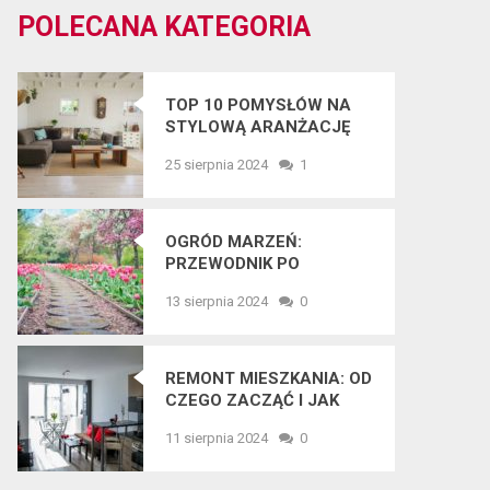
POLECANA KATEGORIA
TOP 10 POMYSŁÓW NA
STYLOWĄ ARANŻACJĘ
WNĘTRZ W 2025 ROKU
25 sierpnia 2024
1
OGRÓD MARZEŃ:
PRZEWODNIK PO
NAJNOWSZYCH
13 sierpnia 2024
0
TRENDACH
OGRODNICZYCH
REMONT MIESZKANIA: OD
CZEGO ZACZĄĆ I JAK
UNIKNĄĆ BŁĘDÓW?
11 sierpnia 2024
0