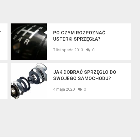
Y
PO CZYM ROZPOZNAĆ
USTERKI SPRZĘGŁA?
7 listopada 2013
0
JAK DOBRAĆ SPRZĘGŁO DO
SWOJEGO SAMOCHODU?
4 maja 2020
0