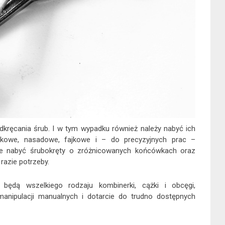
kręcania śrub. I w tym wypadku również należy nabyć ich
czkowe, nasadowe, fajkowe i – do precyzyjnych prac –
e nabyć śrubokręty o zróżnicowanych końcówkach oraz
 razie potrzeby.
będą wszelkiego rodzaju kombinerki, cążki i obcęgi,
anipulacji manualnych i dotarcie do trudno dostępnych