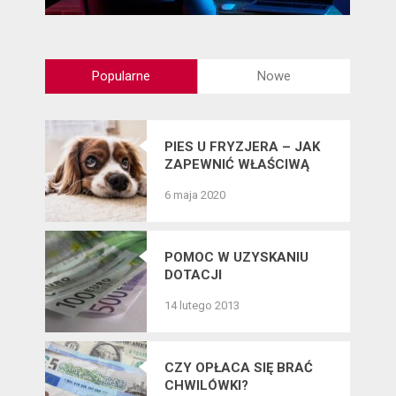
Popularne
Nowe
PIES U FRYZJERA – JAK
ZAPEWNIĆ WŁAŚCIWĄ
PIELĘGNACJĘ SIERŚCI
6 maja 2020
CZWORONOGÓW?
POMOC W UZYSKANIU
DOTACJI
14 lutego 2013
CZY OPŁACA SIĘ BRAĆ
CHWILÓWKI?