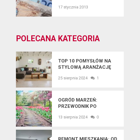
17 stycznia 2013
POLECANA KATEGORIA
TOP 10 POMYSŁÓW NA
STYLOWĄ ARANŻACJĘ
WNĘTRZ W 2025 ROKU
25 sierpnia 2024
1
OGRÓD MARZEŃ:
PRZEWODNIK PO
NAJNOWSZYCH
13 sierpnia 2024
0
TRENDACH
OGRODNICZYCH
REMONT MIESZKANIA: OD