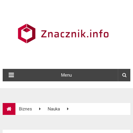
Menu
Biznes
Nauka
Studia MBA dla ludzi wytrwałych oraz z pasją