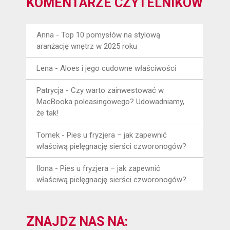
KOMENTARZE CZYTELNIKÓW
Anna
-
Top 10 pomysłów na stylową
aranżację wnętrz w 2025 roku
Lena
-
Aloes i jego cudowne właściwości
Patrycja
-
Czy warto zainwestować w
MacBooka poleasingowego? Udowadniamy,
że tak!
Tomek
-
Pies u fryzjera – jak zapewnić
właściwą pielęgnację sierści czworonogów?
Ilona
-
Pies u fryzjera – jak zapewnić
właściwą pielęgnację sierści czworonogów?
ZNAJDŹ NAS NA: