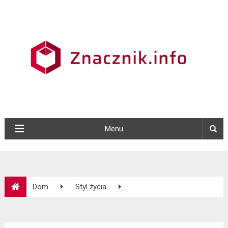
Menu
Dom
Styl życia
Jak wynająć lokal – kilka słów o umowie najmu