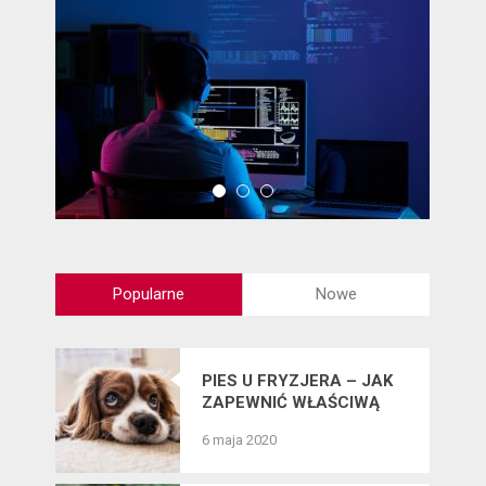
Popularne
Nowe
PIES U FRYZJERA – JAK
ZAPEWNIĆ WŁAŚCIWĄ
PIELĘGNACJĘ SIERŚCI
6 maja 2020
CZWORONOGÓW?