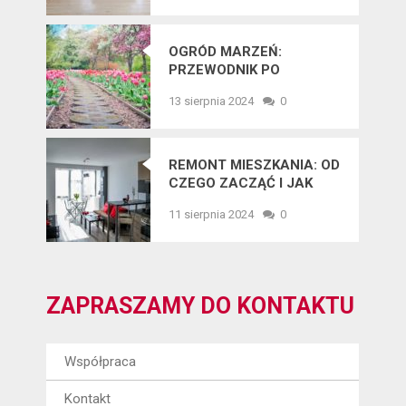
OGRÓD MARZEŃ:
PRZEWODNIK PO
NAJNOWSZYCH
13 sierpnia 2024
0
TRENDACH
OGRODNICZYCH
REMONT MIESZKANIA: OD
CZEGO ZACZĄĆ I JAK
UNIKNĄĆ BŁĘDÓW?
11 sierpnia 2024
0
ZAPRASZAMY DO KONTAKTU
Współpraca
Kontakt