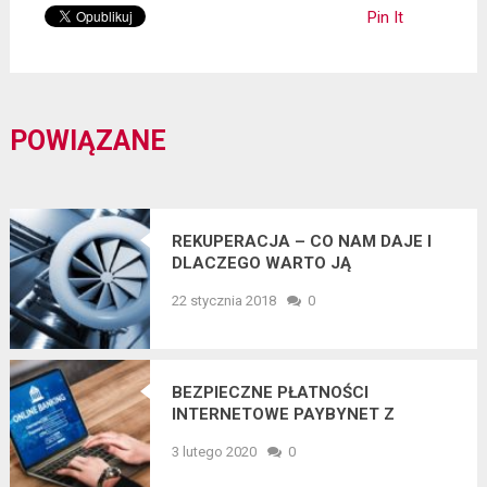
Pin It
POWIĄZANE
REKUPERACJA – CO NAM DAJE I
DLACZEGO WARTO JĄ
STOSOWAĆ?
22 stycznia 2018
0
BEZPIECZNE PŁATNOŚCI
INTERNETOWE PAYBYNET Z
GWARANCJĄ KIR. PŁAĆ
3 lutego 2020
0
BEZPIECZNIE W SIECI KARTĄ LUB
PRZELEWEM!