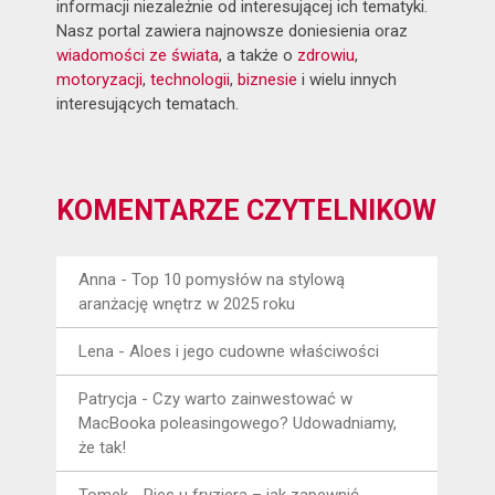
informacji niezależnie od interesującej ich tematyki.
Nasz portal zawiera najnowsze doniesienia oraz
wiadomości ze świata
, a także o
zdrowiu
,
motoryzacji
,
technologii
,
biznesie
i wielu innych
interesujących tematach.
KOMENTARZE CZYTELNIKÓW
Anna
-
Top 10 pomysłów na stylową
aranżację wnętrz w 2025 roku
Lena
-
Aloes i jego cudowne właściwości
Patrycja
-
Czy warto zainwestować w
MacBooka poleasingowego? Udowadniamy,
że tak!
Tomek
-
Pies u fryzjera – jak zapewnić