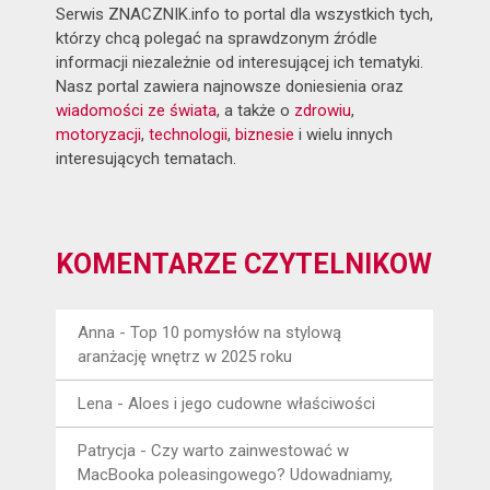
Serwis ZNACZNIK.info to portal dla wszystkich tych,
którzy chcą polegać na sprawdzonym źródle
informacji niezależnie od interesującej ich tematyki.
Nasz portal zawiera najnowsze doniesienia oraz
wiadomości ze świata
, a także o
zdrowiu
,
motoryzacji
,
technologii
,
biznesie
i wielu innych
interesujących tematach.
KOMENTARZE CZYTELNIKÓW
Anna
-
Top 10 pomysłów na stylową
aranżację wnętrz w 2025 roku
Lena
-
Aloes i jego cudowne właściwości
Patrycja
-
Czy warto zainwestować w
MacBooka poleasingowego? Udowadniamy,