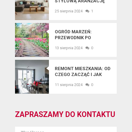
STYLOWĄ ARANŻACJĘ
WNĘTRZ W 2025 ROKU
25 sierpnia 2024
1
OGRÓD MARZEŃ:
PRZEWODNIK PO
NAJNOWSZYCH
13 sierpnia 2024
0
TRENDACH
OGRODNICZYCH
REMONT MIESZKANIA: OD
CZEGO ZACZĄĆ I JAK
UNIKNĄĆ BŁĘDÓW?
11 sierpnia 2024
0
ZAPRASZAMY DO KONTAKTU