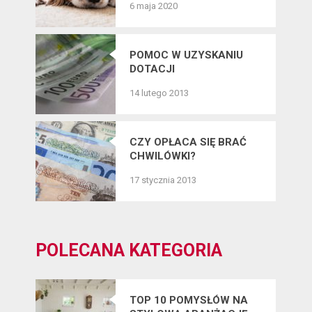
6 maja 2020
CZWORONOGÓW?
POMOC W UZYSKANIU
DOTACJI
14 lutego 2013
CZY OPŁACA SIĘ BRAĆ
CHWILÓWKI?
17 stycznia 2013
POLECANA KATEGORIA
TOP 10 POMYSŁÓW NA