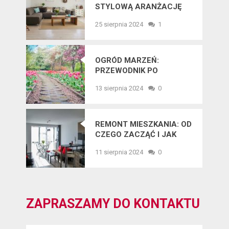
STYLOWĄ ARANŻACJĘ
WNĘTRZ W 2025 ROKU
25 sierpnia 2024
1
OGRÓD MARZEŃ:
PRZEWODNIK PO
NAJNOWSZYCH
13 sierpnia 2024
0
TRENDACH
OGRODNICZYCH
REMONT MIESZKANIA: OD
CZEGO ZACZĄĆ I JAK
UNIKNĄĆ BŁĘDÓW?
11 sierpnia 2024
0
ZAPRASZAMY DO KONTAKTU