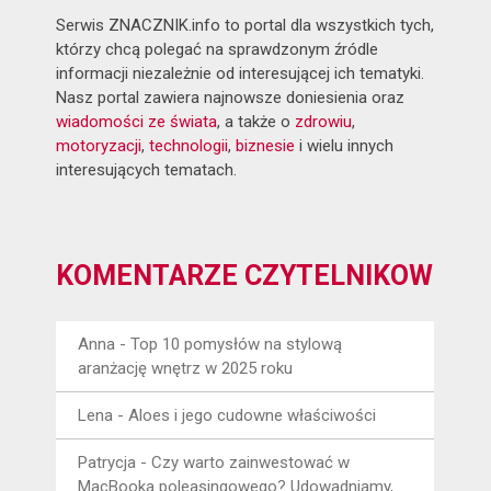
Serwis ZNACZNIK.info to portal dla wszystkich tych,
którzy chcą polegać na sprawdzonym źródle
informacji niezależnie od interesującej ich tematyki.
Nasz portal zawiera najnowsze doniesienia oraz
wiadomości ze świata
, a także o
zdrowiu
,
motoryzacji
,
technologii
,
biznesie
i wielu innych
interesujących tematach.
KOMENTARZE CZYTELNIKÓW
Anna
-
Top 10 pomysłów na stylową
aranżację wnętrz w 2025 roku
Lena
-
Aloes i jego cudowne właściwości
Patrycja
-
Czy warto zainwestować w
MacBooka poleasingowego? Udowadniamy,