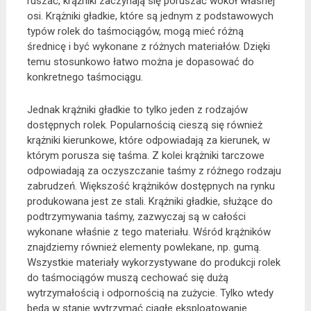
ruszać, krążniki zaczynają się poruszać wokół własnej
osi. Krążniki gładkie, które są jednym z podstawowych
typów rolek do taśmociągów, mogą mieć różną
średnicę i być wykonane z różnych materiałów. Dzięki
temu stosunkowo łatwo można je dopasować do
konkretnego taśmociągu.
Jednak krążniki gładkie to tylko jeden z rodzajów
dostępnych rolek. Popularnością cieszą się również
krążniki kierunkowe, które odpowiadają za kierunek, w
którym porusza się taśma. Z kolei krążniki tarczowe
odpowiadają za oczyszczanie taśmy z różnego rodzaju
zabrudzeń. Większość krążników dostępnych na rynku
produkowana jest ze stali. Krążniki gładkie, służące do
podtrzymywania taśmy, zazwyczaj są w całości
wykonane właśnie z tego materiału. Wśród krążników
znajdziemy również elementy powlekane, np. gumą.
Wszystkie materiały wykorzystywane do produkcji rolek
do taśmociągów muszą cechować się dużą
wytrzymałością i odpornością na zużycie. Tylko wtedy
będą w stanie wytrzymać ciągłe eksploatowanie