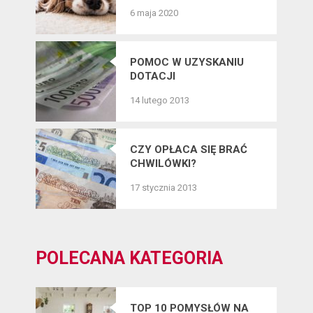
PIELĘGNACJĘ SIERŚCI
6 maja 2020
CZWORONOGÓW?
POMOC W UZYSKANIU
DOTACJI
14 lutego 2013
CZY OPŁACA SIĘ BRAĆ
CHWILÓWKI?
17 stycznia 2013
POLECANA KATEGORIA
TOP 10 POMYSŁÓW NA