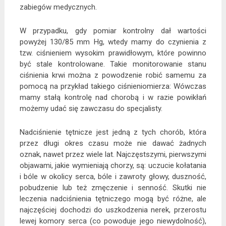
zabiegów medycznych.
W przypadku, gdy pomiar kontrolny dał wartości
powyżej 130/85 mm Hg, wtedy mamy do czynienia z
tzw. ciśnieniem wysokim prawidłowym, które powinno
być stale kontrolowane. Takie monitorowanie stanu
ciśnienia krwi można z powodzenie robić samemu za
pomocą na przykład takiego ciśnieniomierza: Wówczas
mamy stałą kontrolę nad chorobą i w razie powikłań
możemy udać się zawczasu do specjalisty.
Nadciśnienie tętnicze jest jedną z tych chorób, która
przez długi okres czasu może nie dawać żadnych
oznak, nawet przez wiele lat. Najczęstszymi, pierwszymi
objawami, jakie wymieniają chorzy, są: uczucie kołatania
i bóle w okolicy serca, bóle i zawroty głowy, duszność,
pobudzenie lub też zmęczenie i senność. Skutki nie
leczenia nadciśnienia tętniczego mogą być różne, ale
najczęściej dochodzi do uszkodzenia nerek, przerostu
lewej komory serca (co powoduje jego niewydolność),