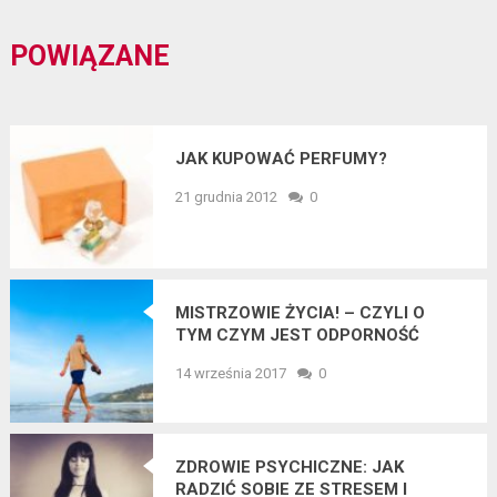
POWIĄZANE
JAK KUPOWAĆ PERFUMY?
21 grudnia 2012
0
MISTRZOWIE ŻYCIA! – CZYLI O
TYM CZYM JEST ODPORNOŚĆ
PSYCHICZNA I JAK JĄ BUDOWAĆ W
14 września 2017
0
ŻYCIU
ZDROWIE PSYCHICZNE: JAK
RADZIĆ SOBIE ZE STRESEM I