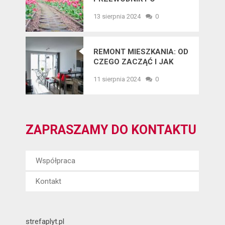
NAJNOWSZYCH
13 sierpnia 2024
0
TRENDACH
OGRODNICZYCH
REMONT MIESZKANIA: OD
CZEGO ZACZĄĆ I JAK
UNIKNĄĆ BŁĘDÓW?
11 sierpnia 2024
0
ZAPRASZAMY DO KONTAKTU
Współpraca
Kontakt
strefaplyt.pl