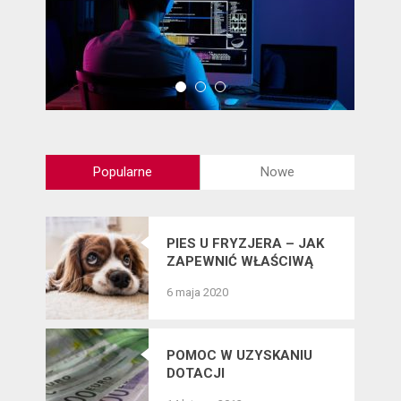
Popularne
Nowe
PIES U FRYZJERA – JAK
ZAPEWNIĆ WŁAŚCIWĄ
PIELĘGNACJĘ SIERŚCI
6 maja 2020
CZWORONOGÓW?
POMOC W UZYSKANIU
DOTACJI