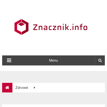
Menu
Zdrowie
Nadciśnienie tętnicze – choroba przewlekła, pierwotna i
zabójcza