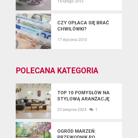
14 lutego 2013
CZY OPŁACA SIĘ BRAĆ
CHWILÓWKI?
17 stycznia 2013
POLECANA KATEGORIA
TOP 10 POMYSŁÓW NA
STYLOWĄ ARANŻACJĘ
WNĘTRZ W 2025 ROKU
25 sierpnia 2024
1
OGRÓD MARZEŃ:
PRZEWODNIK PO