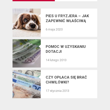
PIES U FRYZJERA – JAK
ZAPEWNIĆ WŁAŚCIWĄ
PIELĘGNACJĘ SIERŚCI
6 maja 2020
CZWORONOGÓW?
POMOC W UZYSKANIU
DOTACJI
14 lutego 2013
CZY OPŁACA SIĘ BRAĆ
CHWILÓWKI?
17 stycznia 2013