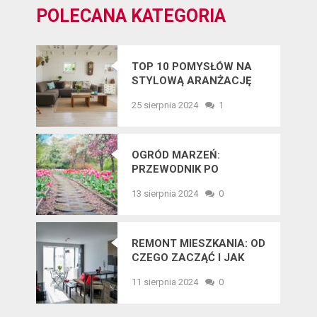
POLECANA KATEGORIA
TOP 10 POMYSŁÓW NA
STYLOWĄ ARANŻACJĘ
WNĘTRZ W 2025 ROKU
25 sierpnia 2024
1
OGRÓD MARZEŃ:
PRZEWODNIK PO
NAJNOWSZYCH
13 sierpnia 2024
0
TRENDACH
OGRODNICZYCH
REMONT MIESZKANIA: OD
CZEGO ZACZĄĆ I JAK
UNIKNĄĆ BŁĘDÓW?
11 sierpnia 2024
0