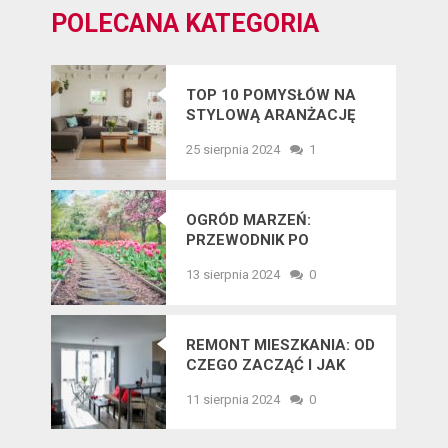
POLECANA KATEGORIA
TOP 10 POMYSŁÓW NA
STYLOWĄ ARANŻACJĘ
WNĘTRZ W 2025 ROKU
25 sierpnia 2024
1
OGRÓD MARZEŃ:
PRZEWODNIK PO
NAJNOWSZYCH
13 sierpnia 2024
0
TRENDACH
OGRODNICZYCH
REMONT MIESZKANIA: OD
CZEGO ZACZĄĆ I JAK
UNIKNĄĆ BŁĘDÓW?
11 sierpnia 2024
0