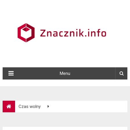
Menu
Czas wolny
Przewodnik po weekendowych wypadach: Odkryj ukryte
skarby w swojej okolicy