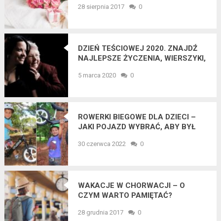
28 sierpnia 2017
0
DZIEŃ TEŚCIOWEJ 2020. ZNAJDŹ
NAJLEPSZE ŻYCZENIA, WIERSZYKI,
DOWCIPY ORAZ MEMY O
5 marca 2020
0
TEŚCIOWYCH!
ROWERKI BIEGOWE DLA DZIECI –
JAKI POJAZD WYBRAĆ, ABY BYŁ
ODPOWIEDNI DLA POCIECHY?
30 czerwca 2022
0
WAKACJE W CHORWACJI – O
CZYM WARTO PAMIĘTAĆ?
28 grudnia 2017
0