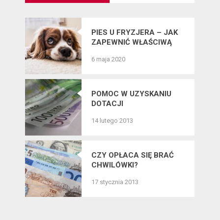
PIES U FRYZJERA – JAK
ZAPEWNIĆ WŁAŚCIWĄ
PIELĘGNACJĘ SIERŚCI
6 maja 2020
CZWORONOGÓW?
POMOC W UZYSKANIU
DOTACJI
14 lutego 2013
CZY OPŁACA SIĘ BRAĆ
CHWILÓWKI?
17 stycznia 2013