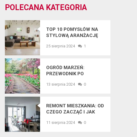
POLECANA KATEGORIA
TOP 10 POMYSŁÓW NA
STYLOWĄ ARANŻACJĘ
WNĘTRZ W 2025 ROKU
25 sierpnia 2024
1
OGRÓD MARZEŃ:
PRZEWODNIK PO
NAJNOWSZYCH
13 sierpnia 2024
0
TRENDACH
OGRODNICZYCH
REMONT MIESZKANIA: OD
CZEGO ZACZĄĆ I JAK
UNIKNĄĆ BŁĘDÓW?
11 sierpnia 2024
0