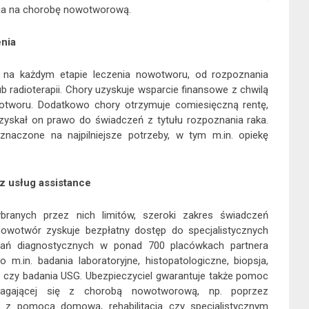
ia na chorobę nowotworową.
enia
 na każdym etapie leczenia nowotworu, od rozpoznania
b radioterapii. Chory uzyskuje wsparcie finansowe z chwilą
otworu. Dodatkowo chory otrzymuje comiesięczną rentę,
yskał on prawo do świadczeń z tytułu rozpoznania raka.
naczone na najpilniejsze potrzeby, w tym m.in. opiekę
z usług assistance
anych przez nich limitów, szeroki zakres świadczeń
owotwór zyskuje bezpłatny dostęp do specjalistycznych
badań diagnostycznych w ponad 700 placówkach partnera
m.in. badania laboratoryjne, histopatologiczne, biopsja,
czy badania USG. Ubezpieczyciel gwarantuje także pomoc
magającej się z chorobą nowotworową, np. poprzez
 z pomocą domową, rehabilitacją czy specjalistycznym