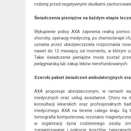
rodzinę przed negatywnymi skutkami zachorowan
Świadczenia pieniężne na każdym etapie lecz
Wykupienie polisy AXA zapewnia realną pomoc
choroby, operację medyczną, po chemioterapii i/lu
uznania przez ubezpieczyciela rozpoznania now
nawet do 12 miesięcy, od momentu, w którym uz
Takie świadczenie pieniężne może zostać przez
pielęgniarską lub zakup leków nierefundowanych.
Szeroki pakiet świadczeń ambulatoryjnych ora
AXA proponuje ubezpieczonym, w ramach wybr
medycznych oraz usług assistance. Chory na n
konsultacji lekarskich oraz profesjonalnych 
medycznego AXA na terenie całego kraju. Są to 
tomografia komputerowa, rezonans magnetyczny 
w organizacji życia codziennego osoby z
zorganizowanie i pokrycie kosztów związanych