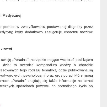
ii Medycznej
je pomoc w zweryfikowaniu postawionej diagnozy przez
medycyny, który dodatkowo zasugeruje choremu możliwe
worowej
sekcję „Poradnia”, narzędzie mające wspierać pod kątem
en dział to szerokie kompendium wiedzy o chorobie
esowanych tego rodzaju tematyką, gdzie publikowane są
nowotworowych, psychologami oraz gros porad, które mogą
ach „Poradni” znajdują się także informacje na temat
skutecznych sposobach powrotu do normalnego życia po
t