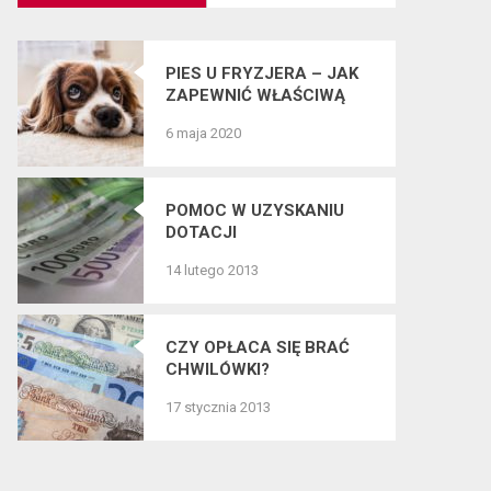
PIES U FRYZJERA – JAK
ZAPEWNIĆ WŁAŚCIWĄ
PIELĘGNACJĘ SIERŚCI
6 maja 2020
CZWORONOGÓW?
POMOC W UZYSKANIU
DOTACJI
14 lutego 2013
CZY OPŁACA SIĘ BRAĆ
CHWILÓWKI?
17 stycznia 2013