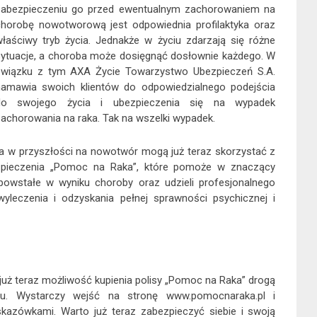
zabezpieczeniu go przed ewentualnym zachorowaniem na
horobę nowotworową jest odpowiednia profilaktyka oraz
łaściwy tryb życia. Jednakże w życiu zdarzają się różne
ytuacje, a choroba może dosięgnąć dosłownie każdego. W
związku z tym AXA Życie Towarzystwo Ubezpieczeń S.A.
namawia swoich klientów do odpowiedzialnego podejścia
do swojego życia i ubezpieczenia się na wypadek
achorowania na raka. Tak na wszelki wypadek.
ia w przyszłości na nowotwór mogą już teraz skorzystać z
pieczenia „Pomoc na Raka”, które pomoże w znaczący
owstałe w wyniku choroby oraz udzieli profesjonalnego
leczenia i odzyskania pełnej sprawności psychicznej i
 już teraz możliwość kupienia polisy „Pomoc na Raka” drogą
u. Wystarczy wejść na stronę www.pomocnaraka.pl i
zówkami. Warto już teraz zabezpieczyć siebie i swoją