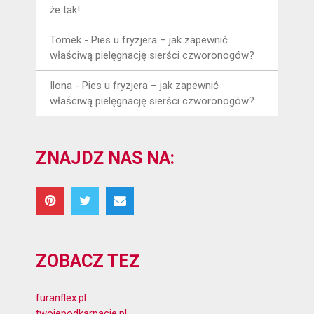
że tak!
Tomek
-
Pies u fryzjera – jak zapewnić
właściwą pielęgnację sierści czworonogów?
Ilona
-
Pies u fryzjera – jak zapewnić
właściwą pielęgnację sierści czworonogów?
ZNAJDŹ NAS NA:
ZOBACZ TEŻ
furanflex.pl
twojepodkarpacie.pl