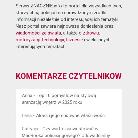
Serwis ZNACZNIK.info to portal dla wszystkich tych,
którzy chcą polegać na sprawdzonym źródle
informacji niezależnie od interesującej ich tematyki.
Nasz portal zawiera najnowsze doniesienia oraz
wiadomości ze świata
, a także o
zdrowiu
,
motoryzacji
,
technologii
,
biznesie
i wielu innych
interesujących tematach.
KOMENTARZE CZYTELNIKÓW
Anna
-
Top 10 pomysłów na stylową
aranżację wnętrz w 2025 roku
Lena
-
Aloes i jego cudowne właściwości
Patrycja
-
Czy warto zainwestować w
MacBooka poleasingowego? Udowadniamy,