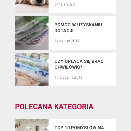
PIELĘGNACJĘ SIERŚCI
6 maja 2020
CZWORONOGÓW?
POMOC W UZYSKANIU
DOTACJI
14 lutego 2013
CZY OPŁACA SIĘ BRAĆ
CHWILÓWKI?
17 stycznia 2013
POLECANA KATEGORIA
TOP 10 POMYSŁÓW NA