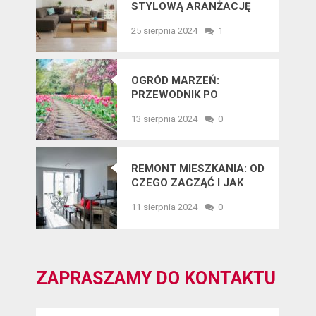
STYLOWĄ ARANŻACJĘ
WNĘTRZ W 2025 ROKU
25 sierpnia 2024
1
OGRÓD MARZEŃ:
PRZEWODNIK PO
NAJNOWSZYCH
13 sierpnia 2024
0
TRENDACH
OGRODNICZYCH
REMONT MIESZKANIA: OD
CZEGO ZACZĄĆ I JAK
UNIKNĄĆ BŁĘDÓW?
11 sierpnia 2024
0
ZAPRASZAMY DO KONTAKTU