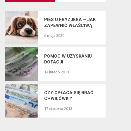
PIES U FRYZJERA – JAK
ZAPEWNIĆ WŁAŚCIWĄ
PIELĘGNACJĘ SIERŚCI
6 maja 2020
CZWORONOGÓW?
POMOC W UZYSKANIU
DOTACJI
14 lutego 2013
CZY OPŁACA SIĘ BRAĆ
CHWILÓWKI?
17 stycznia 2013