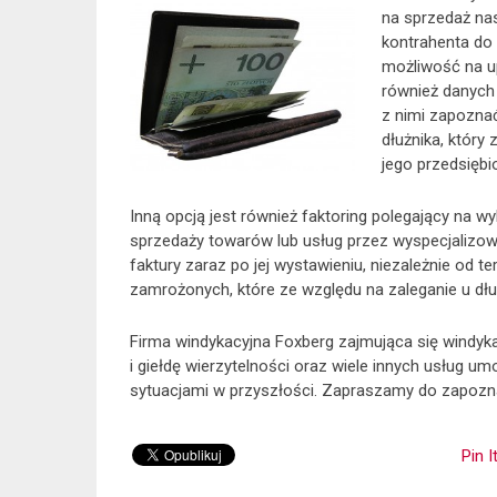
na sprzedaż na
kontrahenta do 
możliwość na up
również danych 
z nimi zapozna
dłużnika, który
jego przedsiębi
Inną opcją jest również faktoring polegający na 
sprzedaży towarów lub usług przez wyspecjalizowa
faktury zaraz po jej wystawieniu, niezależnie od t
zamrożonych, które ze względu na zaleganie u dłu
Firma windykacyjna Foxberg zajmująca się windyka
i giełdę wierzytelności oraz wiele innych usług u
sytuacjami w przyszłości. Zapraszamy do zapozna
Pin I