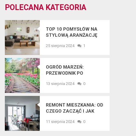
POLECANA KATEGORIA
TOP 10 POMYSŁÓW NA
STYLOWĄ ARANŻACJĘ
WNĘTRZ W 2025 ROKU
25 sierpnia 2024
1
OGRÓD MARZEŃ:
PRZEWODNIK PO
NAJNOWSZYCH
13 sierpnia 2024
0
TRENDACH
OGRODNICZYCH
REMONT MIESZKANIA: OD
CZEGO ZACZĄĆ I JAK
UNIKNĄĆ BŁĘDÓW?
11 sierpnia 2024
0