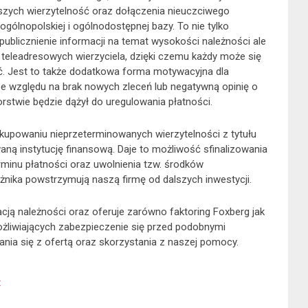
szych wierzytelność oraz dołączenia nieuczciwego
ogólnopolskiej i ogólnodostępnej bazy. To nie tylko
ublicznienie informacji na temat wysokości należności ale
teleadresowych wierzyciela, dzięki czemu każdy może się
ć. Jest to także dodatkowa forma motywacyjna dla
 ze względu na brak nowych zleceń lub negatywną opinię o
orstwie będzie dążył do uregulowania płatności.
wykupowaniu nieprzeterminowanych wierzytelności z tytułu
ną instytucję finansową. Daje to możliwość sfinalizowania
erminu płatności oraz uwolnienia tzw. środków
żnika powstrzymują naszą firmę od dalszych inwestycji.
cją należności oraz oferuje zarówno faktoring Foxberg jak
możliwiających zabezpieczenie się przed podobnymi
nia się z ofertą oraz skorzystania z naszej pomocy.
t