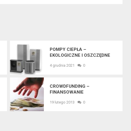
POMPY CIEPŁA –
EKOLOGICZNE I OSZCZĘDNE
ROZWIĄZANIA, KTÓRE WARTO
4 grudnia 2021
0
POZNAĆ
CROWDFUNDING –
FINANSOWANIE
SPOŁECZNOŚCIOWE
19 lutego 2013
0