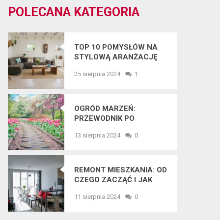
POLECANA KATEGORIA
TOP 10 POMYSŁÓW NA
STYLOWĄ ARANŻACJĘ
WNĘTRZ W 2025 ROKU
25 sierpnia 2024
1
OGRÓD MARZEŃ:
PRZEWODNIK PO
NAJNOWSZYCH
13 sierpnia 2024
0
TRENDACH
OGRODNICZYCH
REMONT MIESZKANIA: OD
CZEGO ZACZĄĆ I JAK
UNIKNĄĆ BŁĘDÓW?
11 sierpnia 2024
0