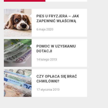
PIES U FRYZJERA – JAK
ZAPEWNIĆ WŁAŚCIWĄ
PIELĘGNACJĘ SIERŚCI
6 maja 2020
CZWORONOGÓW?
POMOC W UZYSKANIU
DOTACJI
14 lutego 2013
CZY OPŁACA SIĘ BRAĆ
CHWILÓWKI?
17 stycznia 2013