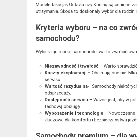
Modele takie jak Octavia czy Kodiaq są cenione z
utrzymania. Skoda to doskonały wybór dla rodzin 
Kryteria wyboru – na co zwr
samochodu?
Wybierając markę samochodu, warto zwrócić uwag
Niezawodność i trwałość
– Warto sprawdzić 
Koszty eksploatacji
– Obejmują one nie tylko
serwisu.
Wartość rezydualna-
Samochody niektórych 
odsprzedaży.
Dostępność serwisu
– Ważne jest, aby w pob
fachową obsługę.
Wyposażenie i technologie
– Nowoczesne s
kluczowe dla komfortu i bezpieczeństwa jazdy
Samochody premium – dla wy